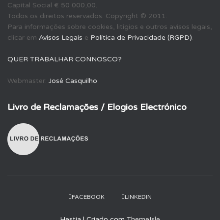
Capital Social € 50 000,00.
s
Todos os direitos reservados. Copyright © 2011.
a
Para informações sobre cookies, litígios e outros avisos legais,
r
clicar em
Avisos Legais
e
Política de Privacidade (RGPD)
.
p
o
QUER TRABALHAR CONNOSCO?
r
:
Webmaster:
José Casquilho
Livro de Reclamações / Elogios Electrónico
FACEBOOK
LINKEDIN
Hestia | Criado com
ThemeIsle