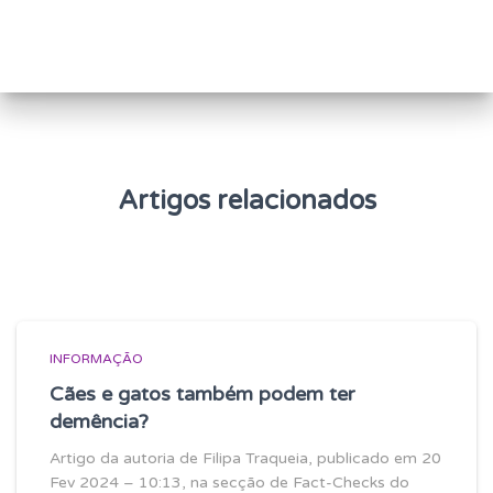
q
u
i
s
a
r
p
o
Artigos relacionados
r
:
INFORMAÇÃO
Cães e gatos também podem ter
demência?
Artigo da autoria de Filipa Traqueia, publicado em 20
Fev 2024 – 10:13, na secção de Fact-Checks do