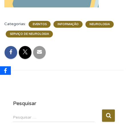
Categorias:
EVENTOS
INFORMAÇÃO
NEUROLOGIA
SERVIÇO DE NEUROLOGIA
Pesquisar
P
Pesquisar …
e
s