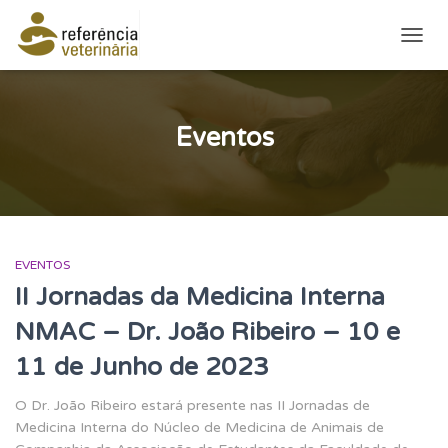
ALTE
Eventos
EVENTOS
II Jornadas da Medicina Interna
NMAC – Dr. João Ribeiro – 10 e
11 de Junho de 2023
O Dr. João Ribeiro estará presente nas II Jornadas de
Medicina Interna do Núcleo de Medicina de Animais de