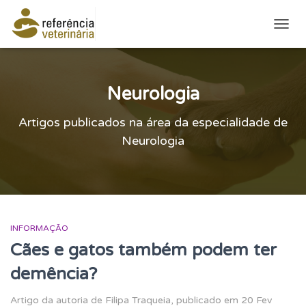
ALTE
Neurologia
Artigos publicados na área da especialidade de
Neurologia
INFORMAÇÃO
Cães e gatos também podem ter
demência?
Artigo da autoria de Filipa Traqueia, publicado em 20 Fev