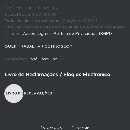
u
RRV Lda - NIF 508 428 467
i
Capital Social € 50 000,00.
s
Todos os direitos reservados. Copyright © 2011.
a
Para informações sobre cookies, litígios e outros avisos legais,
r
clicar em
Avisos Legais
e
Política de Privacidade (RGPD)
.
p
o
QUER TRABALHAR CONNOSCO?
r
:
Webmaster:
José Casquilho
Livro de Reclamações / Elogios Electrónico
FACEBOOK
LINKEDIN