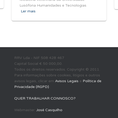
Lusófona Humanidades e Tecnologias
Ler mais
RRV Lda - NIF 508 428 467
Capital Social € 50 000,00.
Todos os direitos reservados. Copyright © 2011.
Para informações sobre cookies, litígios e outros
avisos legais, clicar em
Avisos Legais
e
Política de
Privacidade (RGPD)
.
QUER TRABALHAR CONNOSCO?
Webmaster:
José Casquilho