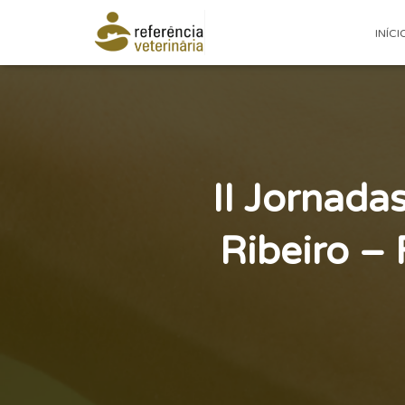
INÍCI
II Jornada
Ribeiro –