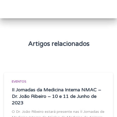
q
u
i
s
a
r
p
o
Artigos relacionados
r
:
EVENTOS
II Jornadas da Medicina Interna NMAC –
Dr. João Ribeiro – 10 e 11 de Junho de
2023
O Dr. João Ribeiro estará presente nas II Jornadas de