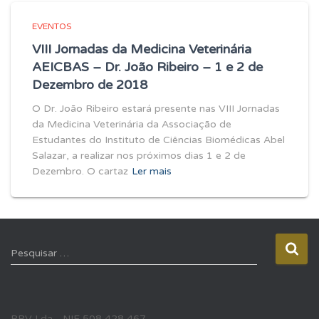
EVENTOS
VIII Jornadas da Medicina Veterinária
AEICBAS – Dr. João Ribeiro – 1 e 2 de
Dezembro de 2018
O Dr. João Ribeiro estará presente nas VIII Jornadas
da Medicina Veterinária da Associação de
Estudantes do Instituto de Ciências Biomédicas Abel
Salazar, a realizar nos próximos dias 1 e 2 de
Dezembro. O cartaz
Ler mais
P
Pesquisar …
e
s
q
u
RRV Lda - NIF 508 428 467