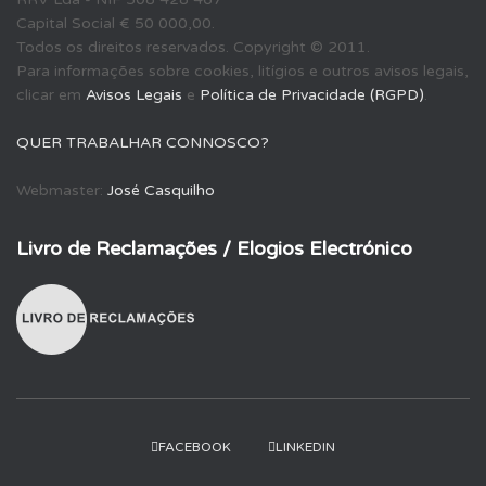
i
Capital Social € 50 000,00.
s
Todos os direitos reservados. Copyright © 2011.
a
Para informações sobre cookies, litígios e outros avisos legais,
r
clicar em
Avisos Legais
e
Política de Privacidade (RGPD)
.
p
o
QUER TRABALHAR CONNOSCO?
r
:
Webmaster:
José Casquilho
Livro de Reclamações / Elogios Electrónico
FACEBOOK
LINKEDIN