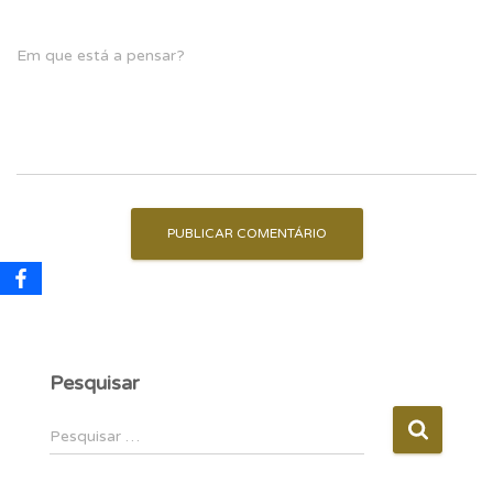
Em que está a pensar?
Pesquisar
P
Pesquisar …
e
s