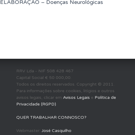
LABORAÇÃO – Doenças Neurológicas
RRV Lda - NIF 508 428 467
Capital Social € 50 000,00.
Todos os direitos reservados. Copyright © 2011.
Para informações sobre cookies, litígios e outros
avisos legais, clicar em
Avisos Legais
e
Política de
Privacidade (RGPD)
.
QUER TRABALHAR CONNOSCO?
Webmaster:
José Casquilho