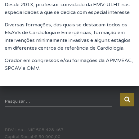
Desde 2013, professor convidado da FMV-ULHT nas
especialidades a que se dedica com especial interesse.
Diversas formações, das quais se destacam todos os
ESAVS de Cardiologia e Emergências, formação em
intervenções minimamente invasivas e alguns estágios
em diferentes centros de referência de Cardiologia.
Orador em congressos e/ou formações da APMVEAC,
SPCAV e OMV.
P
Pesquisar …
e
s
q
u
RRV Lda - NIF 508 428 467
i
Capital Social € 50 000,00.