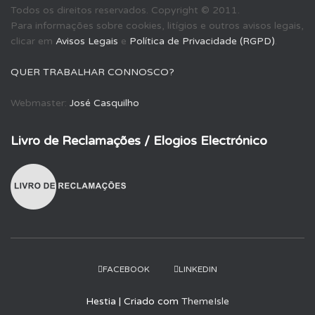
s
Todos os direitos reservados. Copyright © 2011.
a
Para informações sobre cookies, litígios e outros avisos legais,
r
clicar em
Avisos Legais
e
Política de Privacidade (RGPD)
.
p
o
QUER TRABALHAR CONNOSCO?
r
:
Webmaster:
José Casquilho
Livro de Reclamações / Elogios Electrónico
FACEBOOK
LINKEDIN
Hestia | Criado com
ThemeIsle