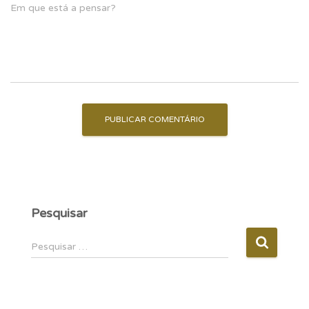
Em que está a pensar?
Pesquisar
P
Pesquisar …
e
s
q
u