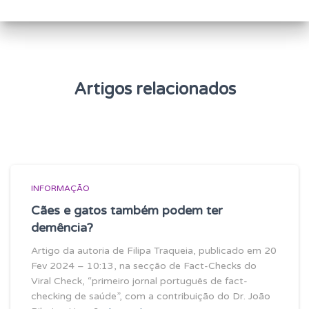
i
s
a
r
p
o
Artigos relacionados
r
:
INFORMAÇÃO
Cães e gatos também podem ter
demência?
Artigo da autoria de Filipa Traqueia, publicado em 20
Fev 2024 – 10:13, na secção de Fact-Checks do
Viral Check, “primeiro jornal português de fact-
checking de saúde”, com a contribuição do Dr. João