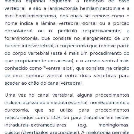
medula espinhal requerem a remoção de osso
vertebral, e são a laminectomia hemilaminectomia e a
mini-hamilaminectomia, nos quais se remove como o
nome indica a lâmina vertebral dorsal ou a porção
dorsolateral ou o pedículo respectivamente; a
foraminotomia, que consiste no alargamento de um
buraco intervertebral; a corpectomia que remove parte
do corpo vertebral (esta é mais um procedimento do
que propriamente um acesso), e o acesso ventral mais
conhecido como “ventral slot”, que consiste na criação
de uma ranhura ventral entre duas vértebras para
aceder ao chão do canal vertebral.
Uma vez no canal vertebral, alguns procedimentos
incluem acesso ao à medula espinhal, nomeadamente a
durotomia, que se utiliza para procedimentos
relacionados com o LCR, ou para trabalhar em lesões
intradurais-extramedulares (e.g. meningiomas,
quistos/divertículos aracnoideus). A mielotomia permite