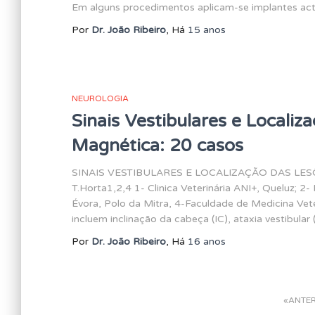
Em alguns procedimentos aplicam-se implantes act
Por
Dr. João Ribeiro
, Há
15 anos
NEUROLOGIA
Sinais Vestibulares e Locali
Magnética: 20 casos
SINAIS VESTIBULARES E LOCALIZAÇÃO DAS LESÕES
T.Horta1,2,4 1- Clinica Veterinária ANI+, Queluz; 2
Évora, Polo da Mitra, 4-Faculdade de Medicina Vete
incluem inclinação da cabeça (IC), ataxia vestibular
Por
Dr. João Ribeiro
, Há
16 anos
Paginação
ANTE