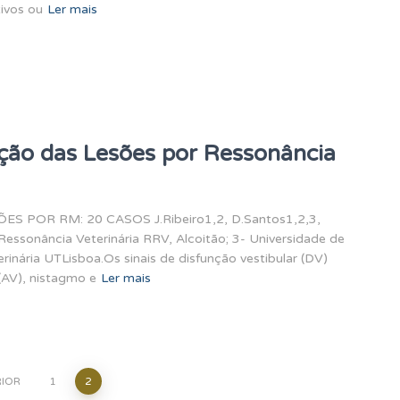
ivos ou
Ler mais
zação das Lesões por Ressonância
 POR RM: 20 CASOS J.Ribeiro1,2, D.Santos1,2,3,
- Ressonância Veterinária RRV, Alcoitão; 3- Universidade de
rinária UTLisboa.Os sinais de disfunção vestibular (DV)
 (AV), nistagmo e
Ler mais
RIOR
1
2