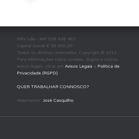
RRV Lda - NIF 508 428 467
Capital Social € 50 000,00.
Todos os direitos reservados. Copyright © 2011.
Para informações sobre cookies, litígios e outros
avisos legais, clicar em
Avisos Legais
e
Política de
Privacidade (RGPD)
.
QUER TRABALHAR CONNOSCO?
Webmaster:
José Casquilho